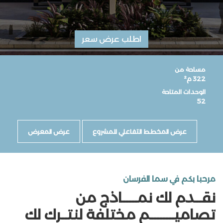
اطلب عرض سعر
مساحة من
322 م²
الوحدات المتاحة
52
عرض المخطط التفاعلي للمشروع
عرض المعرض
مرحبا بكم في سما الفرسان
نقــدم لك نمـــــاذج من
تصاميــــــــم مختلفة لنتــرك لك