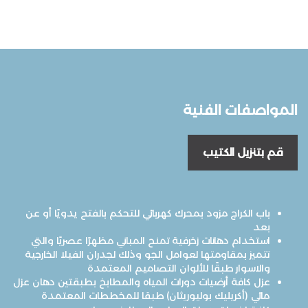
المواصفات الفنية
قم بتنزيل الكتيب
باب الكراج مزود بمحرك كهربائي للتحكم بالفتح يدويًا أو عن
بعد
استخدام دهانات زخرفية تمنح المباني مظهرًا عصريًا والتي
تتميز بمقاومتها لعوامل الجو وذلك لجدران الفيلا الخارجية
والاسوار طبقًا للألوان التصاميم المعتمدة
عزل كافة أرضيات دورات المياه والمطابخ بطبقتين دهان عزل
مائي (أكريليك بوليوريثان) طبقا للمخططات المعتمدة