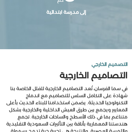
كم
إلى مدرسة ابتدائية
مساحة الأرض
302 - 376 م²
التصميم الخارجي
غرف النوم
5
التصاميم الخارجية
مسطح البناء
366 م²
في سما الفرسان، تُعد التصاميم الخارجية للفلل الخاصة بنا
حمامات
7
شهادة على التكامل السلس للتصاميم مع اندماج
طوابق
التكنولوجيا الحديثة. يضمن استخدامنا للبناء الحديث بأعلى
3
المعايير ويجمع بين طرق العيش الداخلية والخارجية بشكل
الوحدات المتبقية
متناغم بما في ذلك الأسطح والساحات الخارجية. تجمع
بيعت بالكامل
هندستنا المعمارية بأناقة بين التأثيرات السعودية التقليدية
واللمسة العصرية. والنتيجة هي تجربة حية تدمج بسهولة