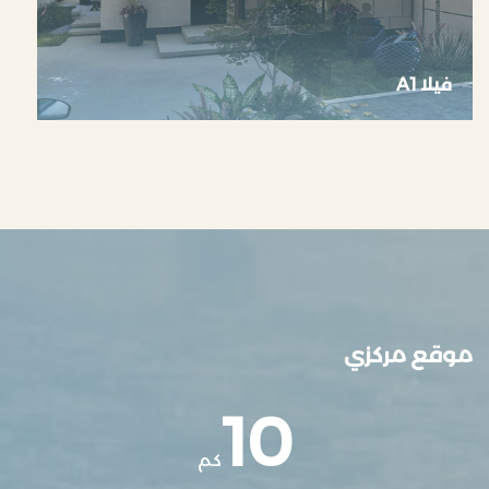
فيلا A1
موقع مركزي
10
كم