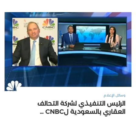
مساحة من
260.02 م²
غرف النوم
4
مسطح البناء
260.02 م²
حمامات
5
طوابق
3
الوحدات المتاحة
1487
وسائل الإعلام
الرئيس التنفيذي لشركة التحالف
العقاري بالسعودية لCNBC ...