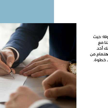
لة؛ حيث
ا مع
ك أحد
اهتمام من
د خطوة.