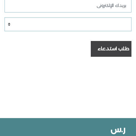
طلب استدعاء
ر.س