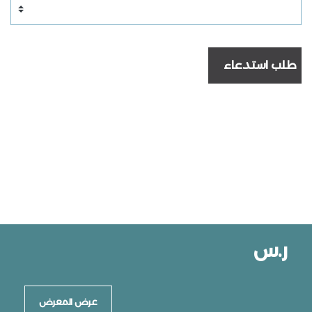
طلب استدعاء
ر.س
عرض المعرض