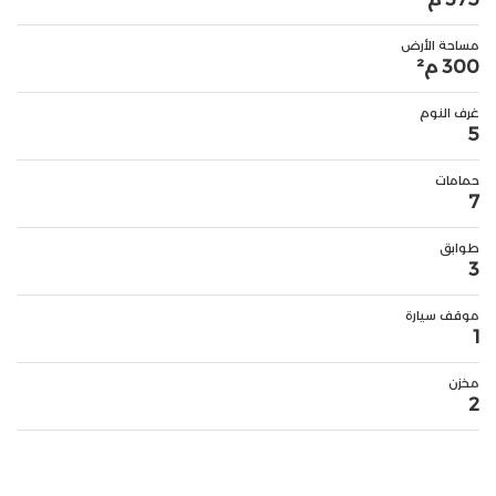
مساحة الأرض
300 م²
غرف النوم
5
حمامات
7
طوابق
3
موقف سيارة
1
مخزن
2