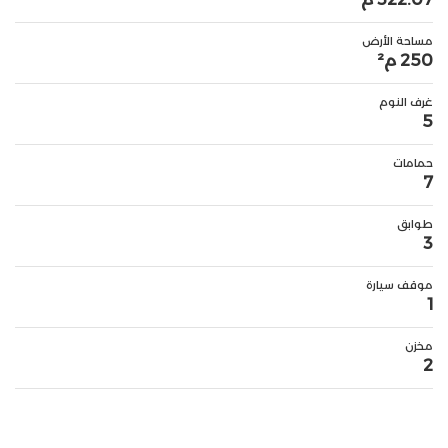
مساحة الأرض
250 م²
غرف النوم
5
حمامات
7
طوابق
3
موقف سيارة
1
مخزن
2