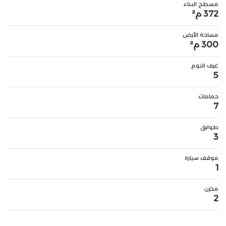
مسطح البناء
372 م²
مساحة الأرض
300 م²
غرف النوم
5
حمامات
7
طوابق
3
موقف سيارة
1
مخزن
2