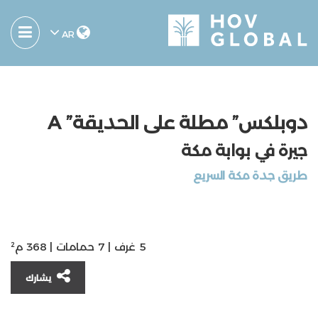
AR
دوبلكس” مطلة على الحديقة” A
جيرة في بوابة مكة
ﻃﺮﻳﻖ ﺟﺪة ﻣﻜﺔ اﻟﺴﺮﻳﻊ
5 غرف | 7 حمامات | 368 م²
يشارك