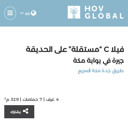
AR
فيلا C “مستقلة” على الحديقة
جيرة في بوابة مكة
ﻃﺮﻳﻖ ﺟﺪة ﻣﻜﺔ اﻟﺴﺮﻳﻊ
4 غرف | 7 حمامات | 329 م²
يشارك