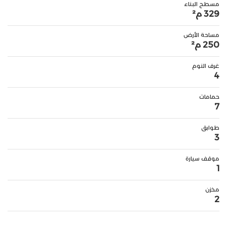
مسطح البناء
329 م²
مساحة الأرض
250 م²
غرف النوم
4
حمامات
7
طوابق
3
موقف سيارة
1
مخزن
2