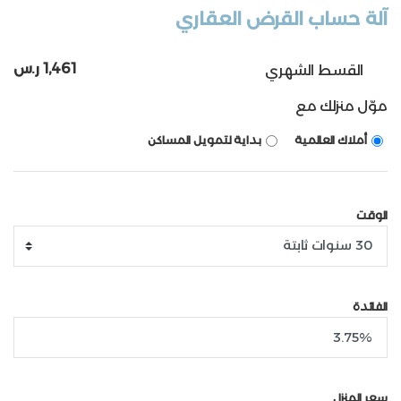
آلة حساب القرض العقاري
1,461 ر.س
القسط الشهري
موّل منزلك مع
أملاك العالمية
بداية لتمويل المساكن
الوقت
الفائدة
سعر المنزل